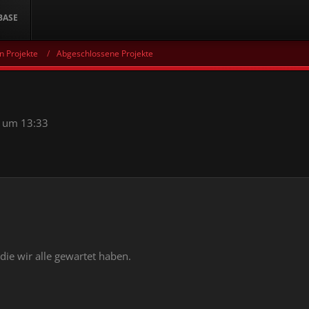
BASE
n Projekte
Abgeschlossene Projekte
 um 13:33
f die wir alle gewartet haben.