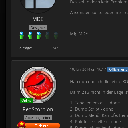
Das sollte doch kein Proble
Ansonsten sollte jeder hier f
MDE
Designer
Mfg MDE
Beiträge
345
10. Juni 2014 um 16:17
Offizieller 
Hab nun endlich die letzte 
Da mi213 nicht in der Lage is
Online
1. Tabellen erstellt - done
RedScorpion
2. Dump Script - done
3. Dump Menü, Kämpfe, Items
Abteilungsleiter
4. Pointer erstellen - done
5. Startglitch gefixed - done