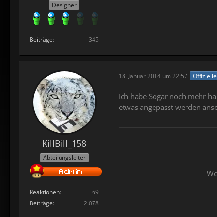
Designer
Beiträge
345
18. Januar 2014 um 22:57
Offiziell
Ich habe Sogar noch mehr habe
etwas angepasst werden anson
KillBill_158
Abteilungsleiter
Wer
Reaktionen
69
Beiträge
2.078