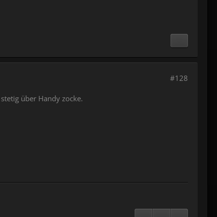
#128
stetig über Handy zocke.