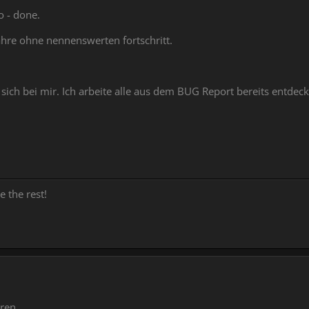
 - done.
hre ohne nennenswerten fortschritt.
sich bei mir. Ich arbeite alle aus dem BUG Report bereits entdec
!
e the rest!
ren.