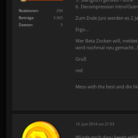
6. Decompression Intro/Outro
Reaktionen
294
Zum Ende Juni werden es 2 Ja
Beiträge
3.365
Dateien
5
Ergo...
Wer Beta Zocken will, meldet 
wird nochmal neu gemacht...
Gruß
red
Mess with the best and die lik
10. Juni 2014 um 21:53
Würde mich dazu bereit erklä