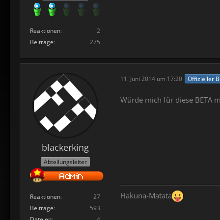
Reaktionen
2
Beiträge
275
11. Juni 2014 um 17:20
Offizieller 
Würde mich für diese BETA me
blackerking
Abteilungsleiter
Hakuna-Matata
Reaktionen
27
Beiträge
593
Dateien
4