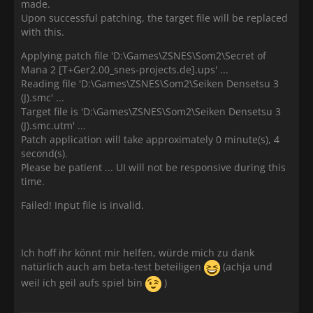
made.
Upon successful patching, the target file will be replaced
with this.
Applying patch file 'D:\Games\ZSNES\Som2\Secret of
Mana 2 [T+Ger2.00_snes-projects.de].ups' ...
Reading file 'D:\Games\ZSNES\Som2\Seiken Densetsu 3
(J).smc' ...
Target file is 'D:\Games\ZSNES\Som2\Seiken Densetsu 3
(J).smc.utm' ...
Patch application will take approximately 0 minute(s), 4
second(s).
Please be patient ... UI will not be responsive during this
time.
Failed! Input file is invalid.
Ich hoff ihr könnt mir helfen, würde mich zu dank
natürlich auch am beta-test beteiligen
(achja und
weil ich geil aufs spiel bin
)