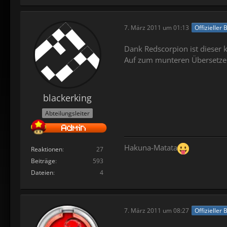
7. März 2011 um 01:13
Offizieller 
Dank Redscorpion ist dieser k
Auf zum munteren Übersetze
blackerking
Abteilungsleiter
Hakuna-Matata
Reaktionen
27
Beiträge
593
Dateien
4
7. März 2011 um 08:27
Offizieller 