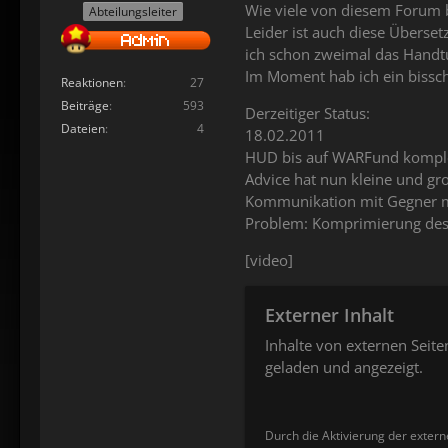
Wie viele von diesem Forum b
Abteilungsleiter
Leider ist auch diese Übersetz
ich schon zweimal das Handtu
Im Moment hab ich ein bissc
Reaktionen
27
Beiträge
593
Derzeitiger Status:
Dateien
4
18.02.2011
HUD bis auf WARFund komple
Advice hat nun kleine und gr
Kommunikation mit Gegner m
Problem: Komprimierung des 
[video]
Externer Inhalt
Inhalte von externen Seit
geladen und angezeigt.
Durch die Aktivierung der extern