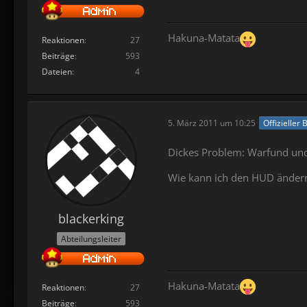
Hakuna-Matata
Reaktionen
27
Beiträge
593
Dateien
4
5. März 2011 um 10:25
Offizieller 
Dickes Problem: Warfund und
Wie kann ich den HUD ändern,
blackerking
Abteilungsleiter
Hakuna-Matata
Reaktionen
27
Beiträge
593