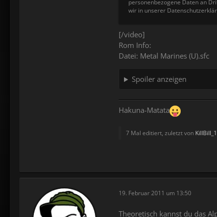
personenbezogene Daten an Drit
wir in unserer Datenschutzerklär
[/video]
Rom Info:
Datei: Metal Marines (U).sfc
Spoiler anzeigen
Hakuna-Matata
7 Mal editiert, zuletzt von
KillBill_
19. Februar 2011 um 13:50
Theoretisch kannst du das Al