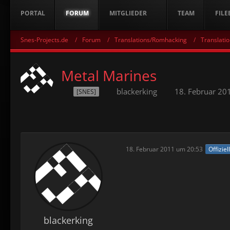
PORTAL
FORUM
MITGLIEDER
TEAM
FILE
Snes-Projects.de
Forum
Translations/Romhacking
Translatio
Metal Marines
blackerking
18. Februar 20
[SNES]
18. Februar 2011 um 20:53
Offiziel
blackerking