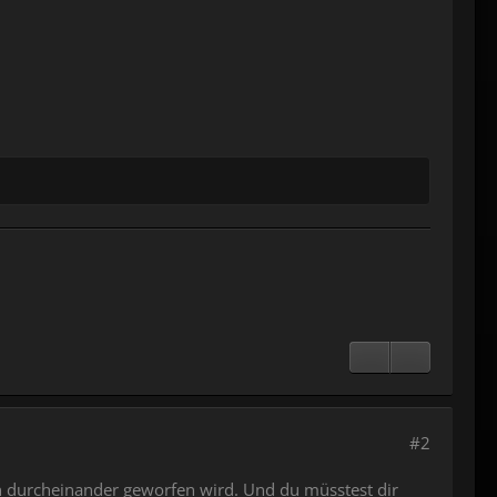
#2
nn durcheinander geworfen wird. Und du müsstest dir