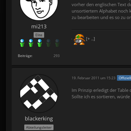
vorher den englischen Text du
unsortiertem Alphabet noch k
zu bearbeiten und es so zu o
mi213
Elite
[+ ..]
Beiträge
293
19. Februar 2011 um 15:23
Offiziel
Im Prinzip erledigt der Table
Sollte ich es sortieren, wü
blackerking
Abteilungsleiter