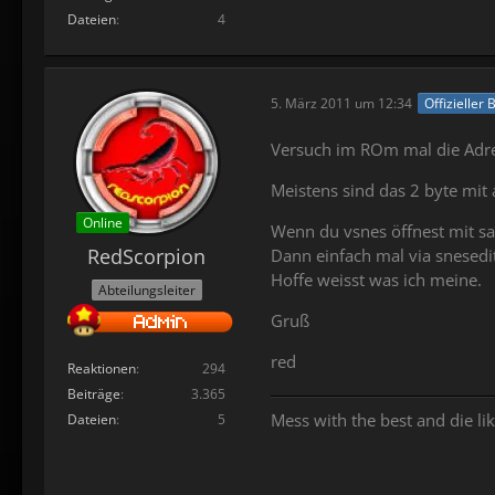
Dateien
4
5. März 2011 um 12:34
Offizieller 
Versuch im ROm mal die Adres
Meistens sind das 2 byte mit 
Online
Wenn du vsnes öffnest mit sa
RedScorpion
Dann einfach mal via snesed
Hoffe weisst was ich meine.
Abteilungsleiter
Gruß
red
Reaktionen
294
Beiträge
3.365
Mess with the best and die lik
Dateien
5