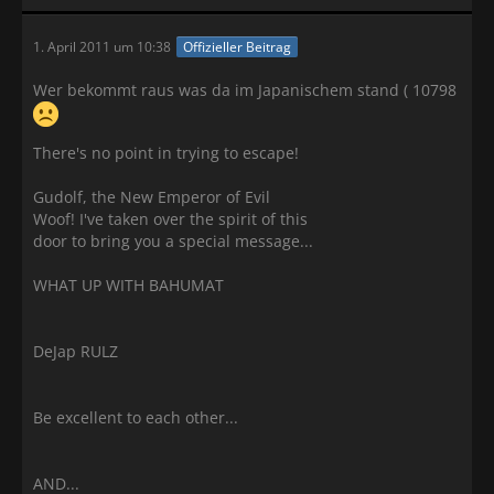
1. April 2011 um 10:38
Offizieller Beitrag
Wer bekommt raus was da im Japanischem stand ( 10798
There's no point in trying to escape!
Gudolf, the New Emperor of Evil
Woof! I've taken over the spirit of this
door to bring you a special message...
WHAT UP WITH BAHUMAT
DeJap RULZ
Be excellent to each other...
AND...