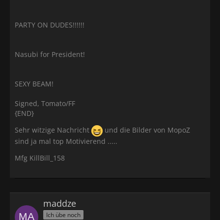
PARTY ON DUDES!!!!!!
Nasubi for President!
SEXY BEAM!
Signed, Tomato/FF
{END}
Sehr witzige Nachricht
und die Bilder von MopoZ
sind ja mal top Motivierend .....
Mfg KillBill_158
maddze
Ich übe noch