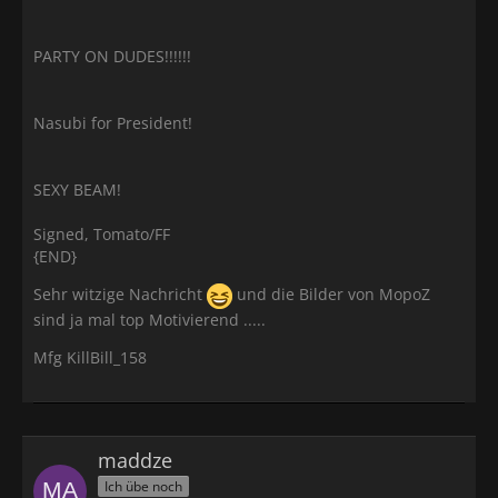
PARTY ON DUDES!!!!!!
Nasubi for President!
SEXY BEAM!
Signed, Tomato/FF
{END}
Sehr witzige Nachricht
und die Bilder von MopoZ
sind ja mal top Motivierend .....
Mfg KillBill_158
maddze
Ich übe noch