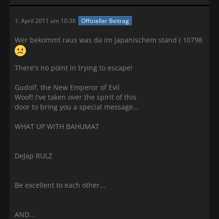
1. April 2011 um 10:38
Offizieller Beitrag
Wer bekommt raus was da im Japanischem stand ( 10798
There's no point in trying to escape!
Gudolf, the New Emperor of Evil
Woof! I've taken over the spirit of this
door to bring you a special message...
WHAT UP WITH BAHUMAT
DeJap RULZ
Be excellent to each other...
AND...