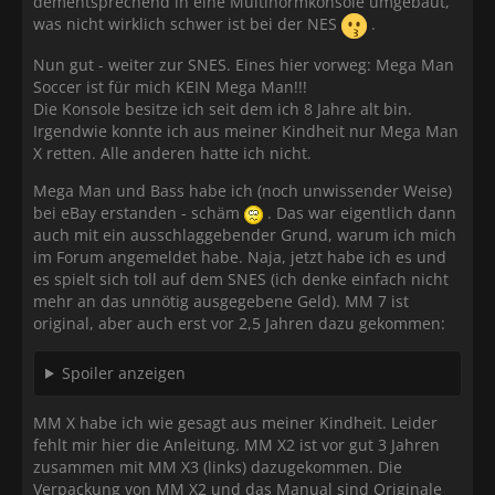
dementsprechend in eine Multinormkonsole umgebaut,
was nicht wirklich schwer ist bei der NES
.
Nun gut - weiter zur SNES. Eines hier vorweg: Mega Man
Soccer ist für mich KEIN Mega Man!!!
Die Konsole besitze ich seit dem ich 8 Jahre alt bin.
Irgendwie konnte ich aus meiner Kindheit nur Mega Man
X retten. Alle anderen hatte ich nicht.
Mega Man und Bass habe ich (noch unwissender Weise)
bei eBay erstanden - schäm
. Das war eigentlich dann
auch mit ein ausschlaggebender Grund, warum ich mich
im Forum angemeldet habe. Naja, jetzt habe ich es und
es spielt sich toll auf dem SNES (ich denke einfach nicht
mehr an das unnötig ausgegebene Geld). MM 7 ist
original, aber auch erst vor 2,5 Jahren dazu gekommen:
Spoiler anzeigen
MM X habe ich wie gesagt aus meiner Kindheit. Leider
fehlt mir hier die Anleitung. MM X2 ist vor gut 3 Jahren
zusammen mit MM X3 (links) dazugekommen. Die
Verpackung von MM X2 und das Manual sind Originale