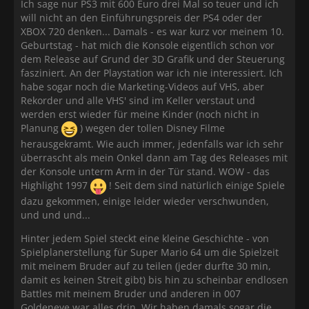
Ich sage nur PS3 mit 600 Euro drei Mal so teuer und ich
will nicht an den Einführungspreis der PS4 oder der
XBOX 720 denken... Damals - es war kurz vor meinem 10.
Geburtstag - hat mich die Konsole eigentlich schon vor
dem Release auf Grund der 3D Grafik und der Steuerung
fasziniert. An der Playstation war ich nie interessiert. Ich
habe sogar noch die Marketing-Videos auf VHS, aber
Rekorder und alle VHS' sind im Keller verstaut und
werden erst wieder für meine Kinder (noch nicht in
Planung
) wegen der tollen Disney Filme
herausgekramt. Wie auch immer, jedenfalls war ich sehr
überrascht als mein Onkel dann am Tag des Releases mit
der Konsole unterm Arm in der Tür stand. WOW - das
Highlight 1997
! Seit dem sind natürlich einige Spiele
dazu gekommen, einige leider wieder verschwunden,
und und und...
Hinter jedem Spiel steckt eine kleine Geschichte - von
Spielplanerstellung für Super Mario 64 um die Spielzeit
mit meinem Bruder auf zu teilen (jeder durfte 30 min,
damit es keinen Streit gibt) bis hin zu scheinbar endlosen
Battles mit meinem Bruder und anderen in 007
Goldeneye war alles drin. Wir haben damals sogar die