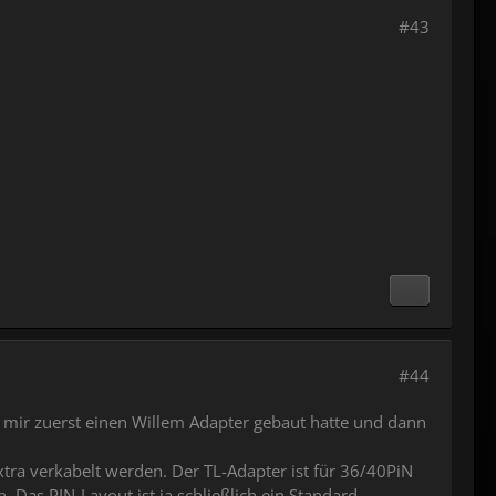
#43
#44
ch mir zuerst einen Willem Adapter gebaut hatte und dann
tra verkabelt werden. Der TL-Adapter ist für 36/40PiN
 Das PIN-Layout ist ja schließlich ein Standard.