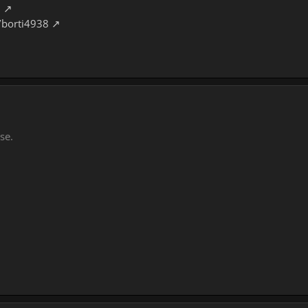
8
/borti4938
se.