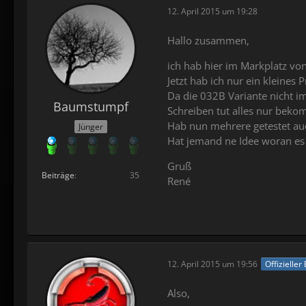
12. April 2015 um 19:28
Hallo zusammen,
ich hab hier im Markplatz vo
Jetzt hab ich nur ein kleines 
Da die 032B Variante nicht i
Baumstumpf
Schreiben tut alles nur beko
Hab nun mehrere getestet au
Jünger
Hat jemand ne Idee woran es 
Gruß
Beiträge
35
René
12. April 2015 um 19:56
Offizieller
Also,