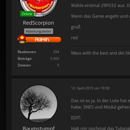
Wähle erstmal 29F032 aus. D
Online
Wenn das Game angeht und du 
RedScorpion
gruß
Abteilungsleiter
red
Reaktionen
294
Mess with the best and die lik
Beiträge
3.365
Dateien
5
12. April 2015 um 19:58
Das ist es ja. In der Liste h
habe. SNES und Modul gehen
EDIT:
Baumstumpf
Hab mir nochmal das Tutorial