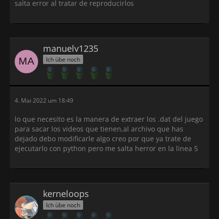
salta error al tratar de reproducirlos
1. Gameplay:
Externer Inhalt
www.youtube.com
manuelv1235
Inhalte von externen Seiten werden ohne Ihre
Ich übe noch
Zustimmung nicht automatisch geladen und
angezeigt.
Alle externen Inhalte anzeigen
4. Mai 2022 um 18:49
Durch die Aktivierung der externen Inhalte erklären Sie sich
lo que necesito es la manera de extraer los .dat del juego
damit einverstanden, dass personenbezogene Daten an
Drittplattformen übermittelt werden. Mehr Informationen
para sacar los videos que tienen,al archivo que has
dazu haben wir in unserer Datenschutzerklärung zur
dejado debo modificarle algo creo por que ya trate de
Verfügung gestellt.
ejecutarlo con python pero me salta herror en la linea 5
kerneloops
Ich übe noch