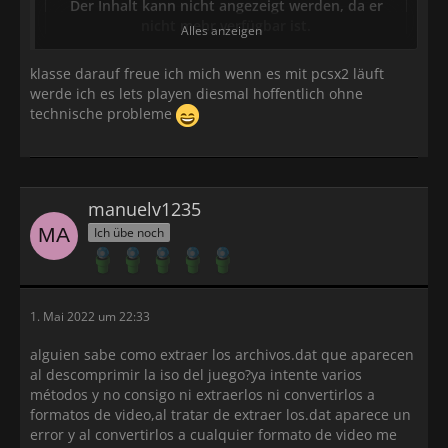
Der Inhalt kann nicht angezeigt werden, da er
nicht mehr verfügbar ist.
Alles anzeigen
Hallo Leute,
klasse darauf freue ich mich wenn es mit pcsx2 läuft
Schon seit 3 Monaten übersetzen wir das Detektiv
werde ich es lets playen diesmal hoffentlich ohne
Conan Spiel für die PlayStation 2 (englische und
technische probleme
deutsche Übersetzung).
Bei der deutschen Übersetzung haben wir aber ein
Umlaut-Problem.
Mit Hilfe von "xpert" habe ich alle Font (.dat) Dateien
manuelv1235
vom Abbild des Spiels extrahiert, nur hab ich leider
keinerlei Ahnung, wie ich diese öffnen und
Ich übe noch
bearbeiten kann?
Es würde uns sehr freuen, wenn jemand uns da
weiterhelfen könnte, und Tester suchen wir auch.
1. Mai 2022 um 22:33
Mitglieder:
alguien sabe como extraer los archivos.dat que aparecen
Epix (Coding, Übersetzer der Grafiken, Tester)
al descomprimir la iso del juego?ya intente varios
Daszto Lio (deutsche und englische Übersetzung)
métodos y no consigo ni extraerlos ni convertirlos a
kratos (Programmierer des Übersetzungstools)
formatos de video,al tratar de extraer los.dat aparece un
Jay-Jay (englische Übersetzung)
error y al convertirlos a cualquier formato de video me