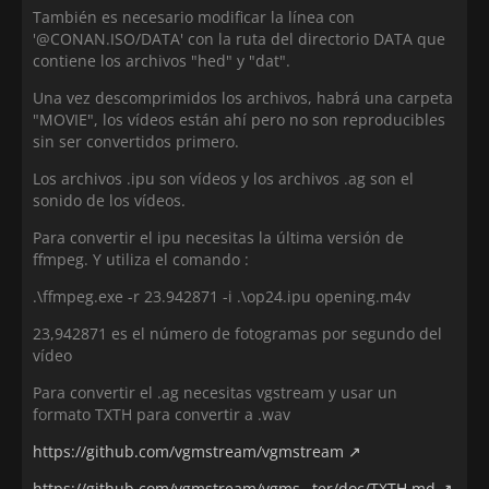
También es necesario modificar la línea con
'@CONAN.ISO/DATA' con la ruta del directorio DATA que
contiene los archivos "hed" y "dat".
Una vez descomprimidos los archivos, habrá una carpeta
"MOVIE", los vídeos están ahí pero no son reproducibles
sin ser convertidos primero.
Los archivos .ipu son vídeos y los archivos .ag son el
sonido de los vídeos.
Para convertir el ipu necesitas la última versión de
ffmpeg. Y utiliza el comando :
.\ffmpeg.exe -r 23.942871 -i .\op24.ipu opening.m4v
23,942871 es el número de fotogramas por segundo del
vídeo
Para convertir el .ag necesitas vgstream y usar un
formato TXTH para convertir a .wav
https://github.com/vgmstream/vgmstream
https://github.com/vgmstream/vgms…ter/doc/TXTH.md