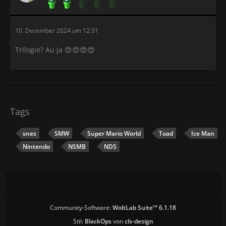
10. Dezember 2024 um 12:31
Trilogie? Au ja 😍😍😍😍
Tags
snes
SMW
Super Mario World
Toad
Ice Man
Nintendo
NSMB
NDS
Community-Software:
WoltLab Suite™ 6.1.18
Stil:
BlackOps
von
cls-design