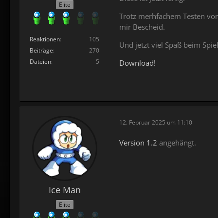
Elite
Trotz merhfachem Testen von m
mir Bescheid.
Reaktionen
105
Und jetzt viel Spaß beim Spie
Beiträge
270
Dateien
5
Download!
12. Februar 2025 um 11:10
Version 1.2
angehängt.
Ice Man
Elite