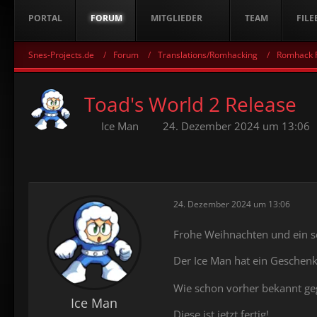
PORTAL
FORUM
MITGLIEDER
TEAM
FILE
Snes-Projects.de
Forum
Translations/Romhacking
Romhack P
Toad's World 2 Release
Ice Man
24. Dezember 2024 um 13:06
24. Dezember 2024 um 13:06
Frohe Weihnachten und ein sc
Der Ice Man hat ein Geschenk
Wie schon vorher bekannt geg
Ice Man
Diese ist jetzt fertig!