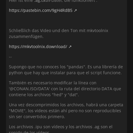
Hier ist eine
.ag.txth
-Datei, die funktioniert :
https://pastebin.com/9gH4RdB5
Schließlich das Video und den Ton mit mkvtoolnix
zusammenfügen.
https://mkvtoolnix.download/
--
Supongo que no conoces los "pandas". Es una librería de
python que hay que instalar para que el script funcione.
También es necesario modificar la línea con
'@CONAN.ISO/DATA' con la ruta del directorio DATA que
contiene los archivos "hed" y "dat".
Una vez descomprimidos los archivos, habrá una carpeta
"MOVIE", los vídeos están ahí pero no son reproducibles
sin ser convertidos primero.
Los archivos .ipu son vídeos y los archivos .ag son el
sonido de los vídeos.