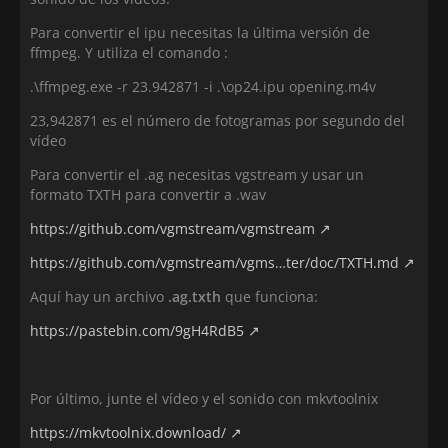
Para convertir el ipu necesitas la última versión de
ffmpeg. Y utiliza el comando :
.\ffmpeg.exe -r 23.942871 -i .\op24.ipu opening.m4v
23,942871 es el número de fotogramas por segundo del
vídeo
Para convertir el .ag necesitas vgstream y usar un
formato TXTH para convertir a .wav
https://github.com/vgmstream/vgmstream
https://github.com/vgmstream/vgms…ter/doc/TXTH.md
Aquí hay un archivo
.ag.txth
que funciona:
https://pastebin.com/9gH4RdB5
Por último, junte el vídeo y el sonido con mkvtoolnix
https://mkvtoolnix.download/