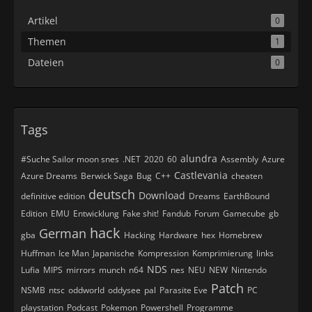
Artikel
0
Themen
1
Dateien
0
Tags
alundra
#Suche Sailor moon snes
.NET
2020
60
Assembly
Azure
Castlevania
Azure Dreams
Berwick Saga
Bug
C++
cheaten
deutsch
Download
definitive edition
Dreams
EarthBound
Edition
EMU
Entwicklung
Fake shit!
Fandub
Forum
Gamecube
gb
hack
German
gba
Hacking
Hardware
hex
Homebrew
Huffman
Ice Man
Japanische
Kompression
Komprimierung
links
NDS
Lufia
MIPS
mirrors
munch
n64
nes
NEU
NEW
Nintendo
Patch
NSMB
ntsc
oddworld
oddysee
pal
Parasite Eve
PC
playstation
Podcast
Pokemon
Powershell
Programme