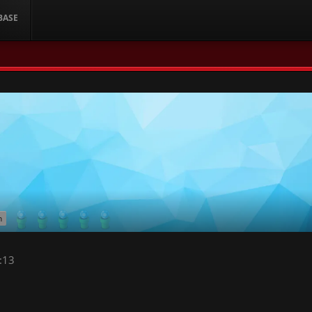
BASE
h
:13