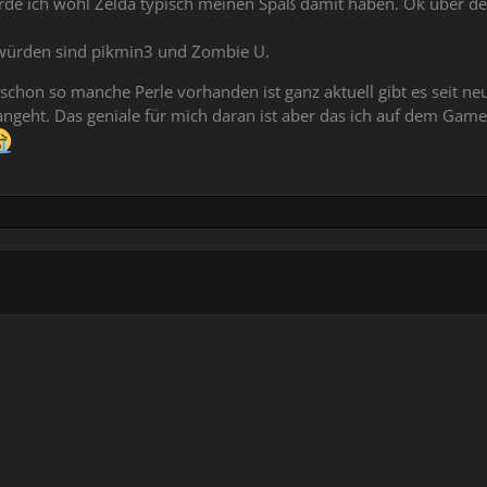
rde ich wohl Zelda typisch meinen Spaß damit haben. Ok über den
n würden sind pikmin3 und Zombie U.
schon so manche Perle vorhanden ist ganz aktuell gibt es seit 
r angeht. Das geniale für mich daran ist aber das ich auf dem G