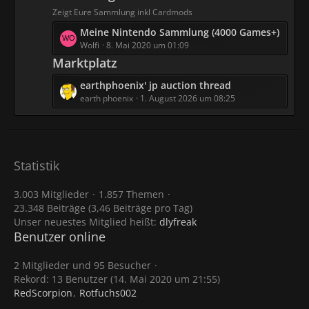
e
g
Zeigt Eure Sammlung inkl Cardmods
MDE
i
e
Moin! schönes restwochenende wüsch ich
L
Meine Nintendo Sammlung (4000 Games+)
t
euch
e
Wolfi
8. Mai 2020 um 01:09
r
13:44
t
Marktplatz
ä
z
g
L
earthphoenix' jp auction thread
t
e
e
earth phoenix
1. August 2026 um 08:25
e
t
B
z
e
t
i
e
t
Statistik
B
r
e
ä
3.003 Mitglieder
1.857 Themen
i
g
23.348 Beiträge (3,46 Beiträge pro Tag)
t
e
Unser neuestes Mitglied heißt:
dlyfreak
r
Benutzer online
ä
g
e
2 Mitglieder und 95 Besucher
Rekord: 13 Benutzer (
14. Mai 2020 um 21:55
)
RedScorpion
Rotfuchs002