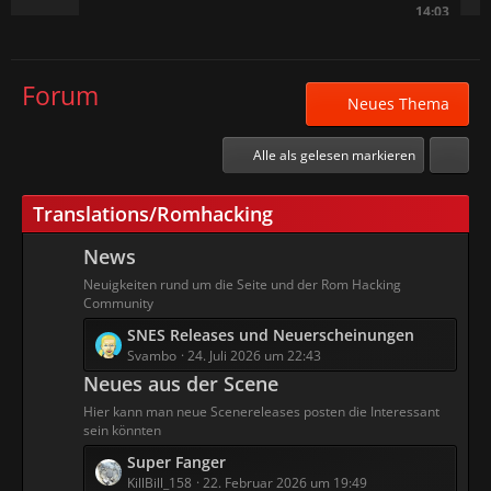
14:03
Poe
Ach man, jetzt wo wir gerade dabei waren,
Forum
Neues Thema
eine Beziehung aufzubauen
17:56
Alle als gelesen markieren
graschbaten
Beziehung mit einem Bot! Dann hole ich mir
Translations/Romhacking
aber liebe ein Gummipuppe
08:09
News
Dom
Neuigkeiten rund um die Seite und der Rom Hacking
Community
Poe
Wollte jetzt eure Bromance nicht
crashen, soooorry
L
SNES Releases und Neuerscheinungen
11:06
e
Svambo
24. Juli 2026 um 22:43
t
Neues aus der Scene
RedScorpion
z
Hier kann man neue Scenereleases posten die Interessant
Poe
Hast ne PN!
t
sein könnten
14:28
e
L
Super Fanger
B
e
KillBill_158
22. Februar 2026 um 19:49
e
graschbaten