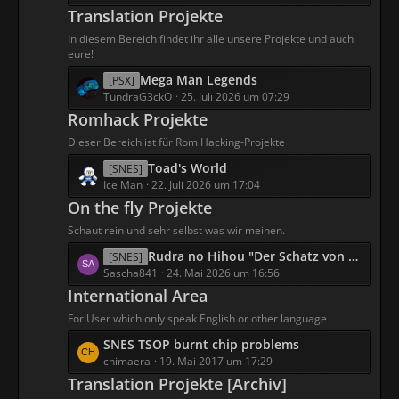
t
Translation Projekte
i
Dom
z
t
15:59
In diesem Bereich findet ihr alle unsere Projekte und auch
t
r
eure!
e
ä
Poe
L
Mega Man Legends
[PSX]
B
g
Ihr seid mir ja Schlawiner
e
TundraG3ckO
25. Juli 2026 um 07:29
e
e
13:29
t
Romhack Projekte
i
z
t
Dieser Bereich ist für Rom Hacking-Projekte
graschbaten
t
r
Poe
da ich gerade den Screenshot von
L
Toad's World
e
[SNES]
ä
Magical Quest 3 mit der Trut - Hahn Trennung.
e
Ice Man
22. Juli 2026 um 17:04
B
g
Vielleicht wäre der Fiese Puter (Pute =
t
e
On the fly Projekte
e
Truthahn) hier schöner. Nur als Anregung.
z
i
Schaut rein und sehr selbst was wir meinen.
15:35
t
t
L
Rudra no Hihou "Der Schatz von Rudra"
e
[SNES]
r
e
Sascha841
24. Mai 2026 um 16:56
Momoko Hanasaki
B
ä
t
e
Poe
da ich gerade den Screenshot von
International Area
g
z
Wedding Peach für Super Famicom. Vielleicht
i
e
For User which only speak English or other language
t
wäre der Fiese Puter (Pute = Truthahn) hier
t
L
SNES TSOP burnt chip problems
e
schöner. Nur als Anregung.
r
e
chimaera
19. Mai 2017 um 17:29
04:00
B
ä
t
e
Translation Projekte [Archiv]
g
z
i