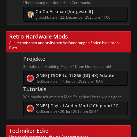
e
Poe
Übersetzung der deutschen Community
t
t
L
Go Go Ackman [Vorgestellt]
e
r
11:39
e
graschbaten
22. Dezember 2025 um 17:00
B
ä
t
e
g
KotatsuAkira
z
i
e
Ich bin verwirrt... und ihr so? c(´~`'
Retro Hardware Mods
t
t
15:35
e
r
Alle technischen und stylischen Veränderungen finden hier ihren
Platz.
B
ä
Dom
e
g
Don't feed the troll
Projekte
i
e
21:58
t
Ihr habe ein Modding-Projekt? Dann hier rein damit!
r
L
[SNES] TSOP-to-TL866 (GQ-4X) Adapter
AnimeGirl
ä
e
RedScorpion
17. Januar 2022 um 18:09
Cool das es wieder eine Chatbox gibt. Btw. das
g
t
ist ja mal ne grottenschlechte Übersetzung
Tutorials
e
z
vom Wedding Peach Game.
Wie mache ich welchen Mod. Zeigt den Usern wie es geht!
11:01
t
L
[SNES] Digital Audio Mod (1Chip und 2Chip)
e
e
RedScorpion
29. Juni 2017 um 08:44
B
Poe
t
e
Ja, die Übersetzung hat Potential, aber leider
z
i
wird das auch so bleiben.
Techniker Ecke
t
t
09:47
e
r
Hier geht's hauptsächlich ums Programmieren.