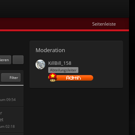
Seitenleiste
Moderation
kieren
KillBill_158
Abteilungsleiter
Filter
0 um 09:54
r
et
 um 02:18