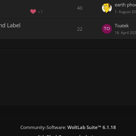
earth pho
40
1. August 2
1
nd Label
Toatek
22
16. April 20
Community-Software:
WoltLab Suite™ 6.1.18