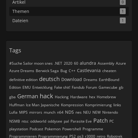
Artikel
0
Themen
1
Dateien
1
Tags
alundra
#Suche Sailor moon snes
.NET
2020
60
Assembly
Azure
Castlevania
Azure Dreams
Berwick Saga
Bug
C++
cheaten
deutsch
Download
definitive edition
Dreams
EarthBound
Edition
EMU
Entwicklung
Fake shit!
Fandub
Forum
Gamecube
gb
hack
German
gba
Hacking
Hardware
hex
Homebrew
Huffman
Ice Man
Japanische
Kompression
Komprimierung
links
NDS
Lufia
MIPS
mirrors
munch
n64
nes
NEU
NEW
Nintendo
Patch
NSMB
ntsc
oddworld
oddysee
pal
Parasite Eve
PC
playstation
Podcast
Pokemon
Powershell
Programme
Programmieren
Programmierung
PS2
ps3
r3000
retro
Robotrek