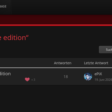
BASE
 edition“
Suc
Antworten
Letzte Antwort
dition
ePiX
18
19. Juni 202
3