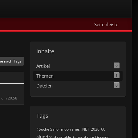
Seitenleiste
Inhalte
he nach Tags
Artikel
0
Themen
1
Dateien
0
6 um 20:58
Tags
#Suche Sailor moon snes
.NET
2020
60
alundra
Assembly
Azure
Azure Dreams