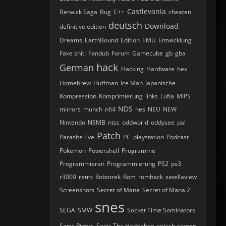
Castlevania
Berwick Saga
Bug
C++
cheaten
deutsch
Download
definitive edition
Dreams
EarthBound
Edition
EMU
Entwicklung
Fake shit!
Fandub
Forum
Gamecube
gb
gba
hack
German
Hacking
Hardware
hex
Homebrew
Huffman
Ice Man
Japanische
Kompression
Komprimierung
links
Lufia
MIPS
NDS
mirrors
munch
n64
nes
NEU
NEW
Nintendo
NSMB
ntsc
oddworld
oddysee
pal
Patch
Parasite Eve
PC
playstation
Podcast
Pokemon
Powershell
Programme
Programmieren
Programmierung
PS2
ps3
r3000
retro
Robotrek
Rom
romhack
satellaview
Screenshots
Secret of Mana
Secret of Mana 2
snes
SEGA
SMW
Socket Time Sominators
Sonic Riders
Sonic The Hedgehog
splash-screen