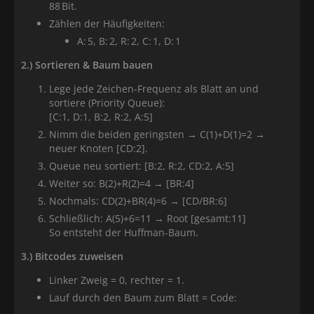
88 Bit.
Zählen der Häufigkeiten:
A: 5, B: 2, R: 2, C: 1, D: 1
2.) Sortieren & Baum bauen
Lege jede Zeichen-Frequenz als Blatt an und
sortiere (Priority Queue):
[C:1, D:1, B:2, R:2, A:5]
Nimm die beiden geringsten → C(1)+D(1)=2 →
neuer Knoten [CD:2].
Queue neu sortiert: [B:2, R:2, CD:2, A:5]
Weiter so: B(2)+R(2)=4 → [BR:4]
Nochmals: CD(2)+BR(4)=6 → [CD/BR:6]
Schließlich: A(5)+6=11 → Root [gesamt:11]
So entsteht der Huffman-Baum.
3.) Bitcodes zuweisen
Linker Zweig = 0, rechter = 1.
Lauf durch den Baum zum Blatt = Code: