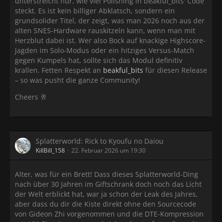
unterstreicht nur, wie viel Polishing in beakful_bits' Code
steckt. Es ist kein billiger Abklatsch, sondern ein
grundsolider Titel, der zeigt, was man 2026 noch aus der
alten SNES-Hardware rauskitzeln kann, wenn man mit
Herzblut dabei ist. Wer also Bock auf knackige Highscore-
Jagden im Solo-Modus oder ein hitziges Versus-Match
gegen Kumpels hat, sollte sich das Modul definitiv
krallen. Fetten Respekt an
beakful_bits
für diesen Release
– so was pusht die ganze Community!
Cheers 🥂
Splatterworld: Rick to Kyoufu no Daiou
KillBill_158
22. Februar 2026 um 19:30
Alter, was für ein Brett! Dass dieses Splatterworld-Ding
nach über 30 Jahren im Giftschrank doch noch das Licht
der Welt erblickt hat, war ja schon der Leak des Jahres,
aber dass du dir die Kiste direkt ohne den Sourcecode
von Gideon Zhi vorgenommen und die DTE-Kompression