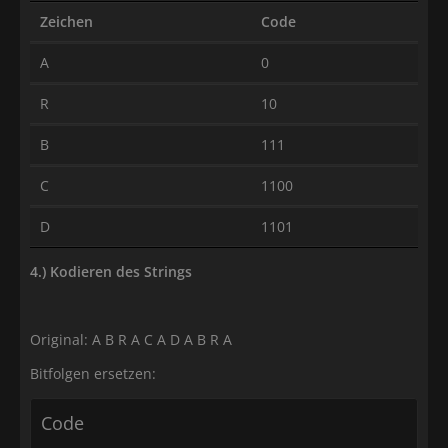
Zeichen
Code
A
0
R
10
B
111
C
1100
D
1101
4.) Kodieren des Strings
Original: A B R A C A D A B R A
Bitfolgen ersetzen:
Code