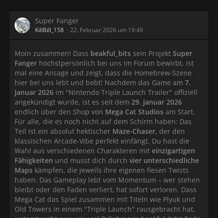
Super Fanger
KillBill_158
22. Februar 2026 um 19:49
Moin zusammen! Dass
beakful_bits
sein Projekt
Super
Fanger
höchstpersönlich bei uns im Forum bewirbt, ist
mal eine Ansage und zeigt, dass die Homebrew-Szene
hier bei uns lebt und bebt! Nachdem das Game am
7.
Januar 2026
im "Nintendo Triple Launch Trailer" offiziell
angekündigt wurde, ist es seit dem
29. Januar 2026
endlich über den Shop von
Mega Cat Studios
am Start.
Für alle, die es noch nicht auf dem Schirm haben: Das
Teil ist ein absolut hektischer
Maze-Chaser
, der den
klassischen Arcade-Vibe perfekt einfängt. Du hast die
Wahl aus verschiedenen Charakteren mit
einzigartigen
Fähigkeiten
und musst dich durch
vier unterschiedliche
Maps
kämpfen, die jeweils ihre eigenen fiesen Twists
haben. Das Gameplay lebt vom Momentum – wer stehen
bleibt oder den Faden verliert, hat sofort verloren. Dass
Mega Cat das Spiel zusammen mit Titeln wie Plyuk und
Old Towers in einem "Triple Launch" rausgebracht hat,