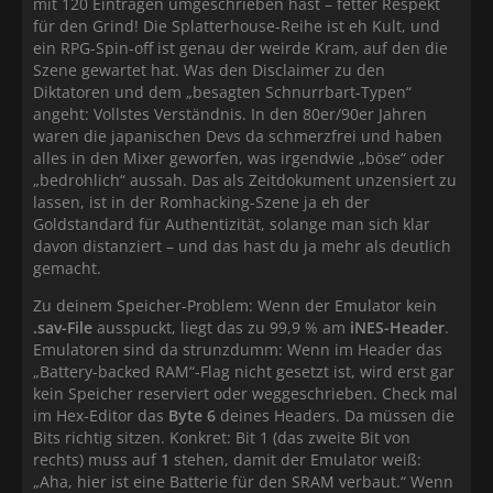
mit 120 Einträgen umgeschrieben hast – fetter Respekt
für den Grind! Die Splatterhouse-Reihe ist eh Kult, und
ein RPG-Spin-off ist genau der weirde Kram, auf den die
Szene gewartet hat. Was den Disclaimer zu den
Diktatoren und dem „besagten Schnurrbart-Typen“
angeht: Vollstes Verständnis. In den 80er/90er Jahren
waren die japanischen Devs da schmerzfrei und haben
alles in den Mixer geworfen, was irgendwie „böse“ oder
„bedrohlich“ aussah. Das als Zeitdokument unzensiert zu
lassen, ist in der Romhacking-Szene ja eh der
Goldstandard für Authentizität, solange man sich klar
davon distanziert – und das hast du ja mehr als deutlich
gemacht.
Zu deinem Speicher-Problem: Wenn der Emulator kein
.sav-File
ausspuckt, liegt das zu 99,9 % am
iNES-Header
.
Emulatoren sind da strunzdumm: Wenn im Header das
„Battery-backed RAM“-Flag nicht gesetzt ist, wird erst gar
kein Speicher reserviert oder weggeschrieben. Check mal
im Hex-Editor das
Byte 6
deines Headers. Da müssen die
Bits richtig sitzen. Konkret: Bit 1 (das zweite Bit von
rechts) muss auf
1
stehen, damit der Emulator weiß:
„Aha, hier ist eine Batterie für den SRAM verbaut.“ Wenn