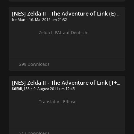
[NES] Zelda II - The Adventure of Link (E) (PRG2) [!] [T+Ger1.00_G-Trans][Bugfixes1.00_Effioso][PALConversion1.01_IceMan]
Ice Man
16. Mai 2015 um 21:32
Zelda II PAL auf Deutsch!
299 Downloads
[NES] Zelda II - The Adventure of Link [T+Ger1.00_G-Trans,Bugfixes1.00_Effioso]
KillBill_158
9. August 2011 um 12:45
Translator : Effioso
317 Downloads