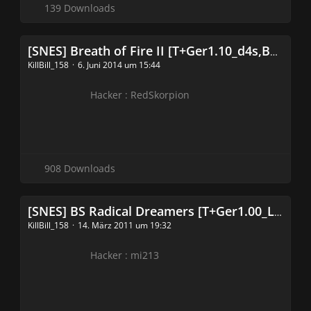
139 Downloads
[SNES] Breath of Fire II [T+Ger1.10_d4s,Bugfixes1.20_snes-projects.de]
KillBill_158
6. Juni 2014 um 15:44
Hacker : RedSkorpion
908 Downloads
[SNES] BS Radical Dreamers [T+Ger1.00_Liferipper][f1] (Fix Real Hardware)
KillBill_158
14. März 2011 um 19:32
Hacker : mi213