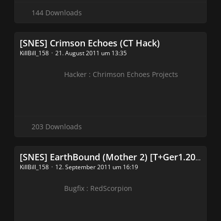
144 Downloads
[SNES] Crimson Echoes (CT Hack)
KillBill_158
21. August 2011 um 13:35
Hacker : Chrimson Echoes Projects
203 Downloads
[SNES] EarthBound (Mother 2) [T+Ger1.20_Spade,Bugfixes1.00_RedScorpion]
KillBill_158
12. September 2011 um 16:19
Bugfix : RedScorpion