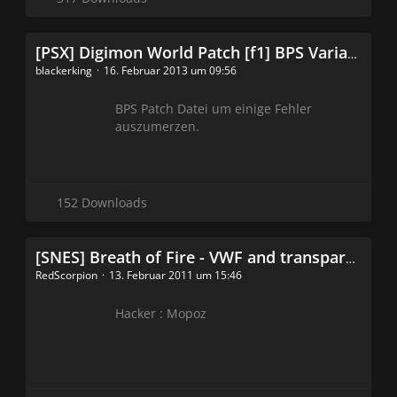
[PSX] Digimon World Patch [f1] BPS Variante (bugfix v0.3)
blackerking
16. Februar 2013 um 09:56
BPS Patch Datei um einige Fehler
auszumerzen.
152 Downloads
[SNES] Breath of Fire - VWF and transparent Textbox (BoF Hack)
RedScorpion
13. Februar 2011 um 15:46
Hacker : Mopoz