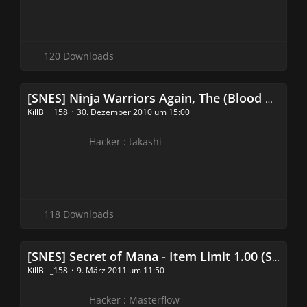
120 Downloads
[SNES] Ninja Warriors Again, The (Blood Patch Hack)
KillBill_158
30. Dezember 2010 um 15:00
Hacker : takashi
118 Downloads
[SNES] Secret of Mana - Item Limit 1.00 (SoM Hack)
KillBill_158
9. März 2011 um 11:50
Hacker : Masterflow