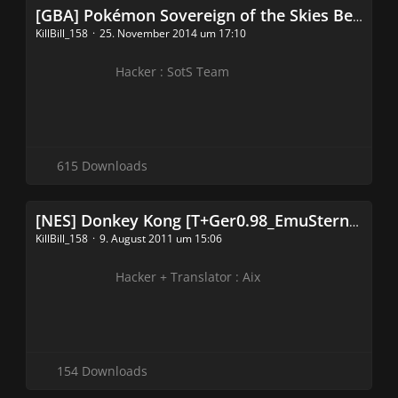
[GBA] Pokémon Sovereign of the Skies Beta2 (Smaragd Hack)
KillBill_158
25. November 2014 um 17:10
Hacker : SotS Team
615 Downloads
[NES] Donkey Kong [T+Ger0.98_EmuSternKokaSetzuungen] (DK Hack)
KillBill_158
9. August 2011 um 15:06
Hacker + Translator : Aix
154 Downloads