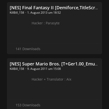
[NES] Final Fantasy II [Demiforce,TitleScreenFix1.0_Parasyte]
KillBill_158
1. August 2013 um 18:52
Hacker : Parasyte
141 Downloads
[NES] Super Mario Bros. [T+Ger1.00_EmuSternKokaSetzuungen] (SMB Hack)
KillBill_158
9. August 2011 um 15:08
Hacker + Translator : Aix
153 Downloads