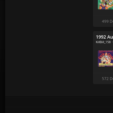
499 D
1992 Au
KillBill_158
572 D