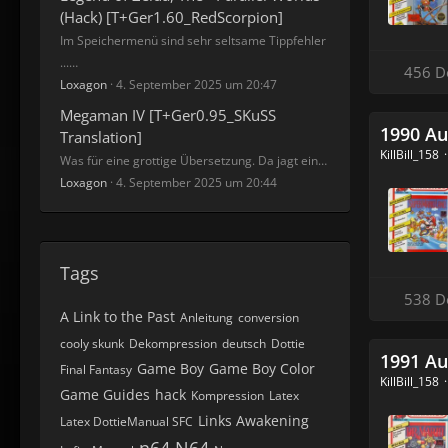
(Hack) [T+Ger1.60_RedScorpion]
Im Speichermenü sind sehr seltsame Tippfehler
...…
456 D
Loxagon
4. September 2025 um 20:47
Megaman IV [T+Ger0.95_SKuSS
1990 Au
Translation]
KillBill_158
Was für eine grottige Übersetzung. Da jagt ein…
Loxagon
4. September 2025 um 20:44
Tags
538 D
A Link to the Past
Anleitung
conversion
cooly skunk
Dekompression
deutsch
Dottie
1991 Au
Game Boy
Game Boy Color
Final Fantasy
KillBill_158
Game Guides
hack
Kompression
Latex
Links Awakening
Latex DottieManual SFC
n64
N64