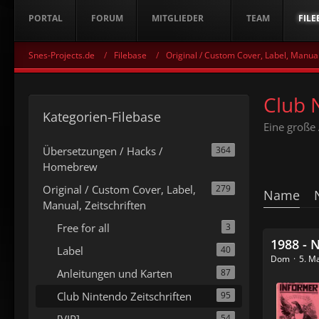
PORTAL
FORUM
MITGLIEDER
TEAM
FILE
Snes-Projects.de
Filebase
Original / Custom Cover, Label, Manual
Club 
Kategorien-Filebase
Eine große 
Übersetzungen / Hacks /
364
Homebrew
Original / Custom Cover, Label,
279
Name
Manual, Zeitschriften
Free for all
3
1988 - Ni
Label
40
Dom
5. M
Anleitungen und Karten
87
Club Nintendo Zeitschriften
95
[VIP]
54