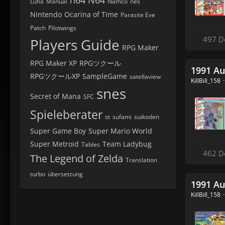
Lufia
Manual
Namco
nes
Nintendo
Ocarina of Time
Parasite Eve
Patch
Pilotwings
497 D
Players Guide
RPG Maker
RPG Maker XP
RPGツクール
1991 Au
RPGツクールXP
SampleGame
satellaview
KillBill_158
snes
Secret of Mana
SFC
Spieleberater
st
sufami
suikoden
Super Game Boy
Super Mario World
Super Metroid
Team Ladybug
Tables
462 D
The Legend of Zelda
Translation
turbo
übersetzung
1991 Au
KillBill_158