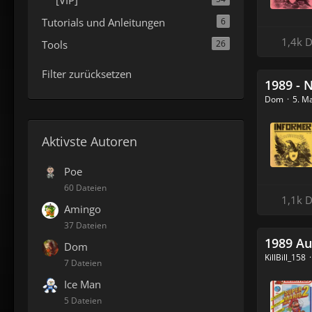
Tutorials und Anleitungen
6
1,4k 
Tools
26
Filter zurücksetzen
1989 - Ni
Dom
5. M
Aktivste Autoren
Poe
60 Dateien
1,1k 
Amingo
37 Dateien
1989 Au
Dom
KillBill_158
7 Dateien
Ice Man
5 Dateien