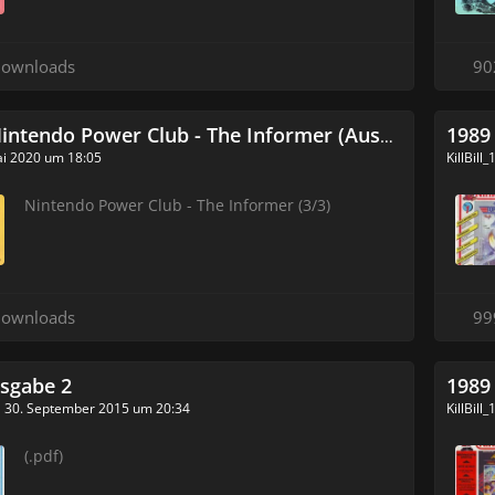
Downloads
90
ntendo Power Club - The Informer (Ausgabe 3 von 3)
1989
ai 2020 um 18:05
KillBill
Nintendo Power Club - The Informer (3/3)​
Downloads
99
sgabe 2
1989
30. September 2015 um 20:34
KillBill
(.pdf)