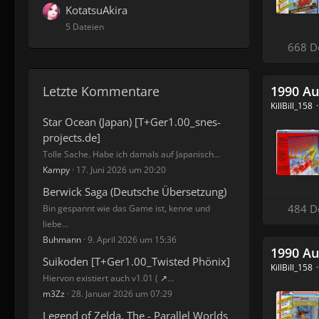
KotatsuAkira
5 Dateien
668 D
Letzte Kommentare
1990 Au
KillBill_158
Star Ocean (Japan) [T+Ger1.00_snes-
projects.de]
Tolle Sache. Habe ich damals auf Japanisch…
Kampy
17. Juni 2026 um 20:20
Berwick Saga (Deutsche Übersetzung)
484 D
Bin gespannt wie das Game ist, kenne und
liebe…
Buhmann
9. April 2026 um 15:36
1990 Au
Suikoden [T+Ger1.00_Twisted Phönix]
KillBill_158
Hiervon existiert auch v1.01 (
…
m3Zz
28. Januar 2026 um 07:29
Legend of Zelda, The - Parallel Worlds