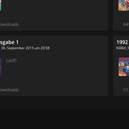
ownloads
64
sgabe 1
1992
30. September 2015 um 20:58
KillBill
(.pdf)
ownloads
51