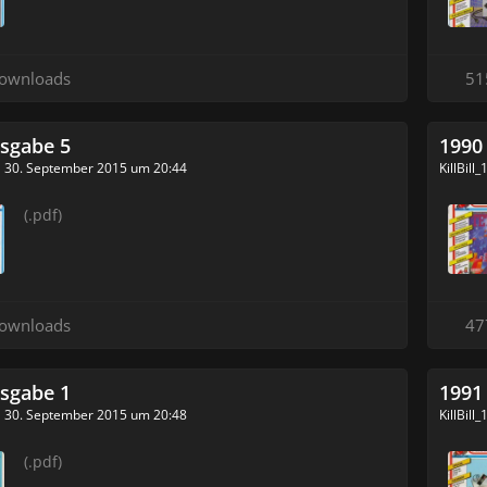
ownloads
51
sgabe 5
1990
30. September 2015 um 20:44
KillBill
(.pdf)
ownloads
47
sgabe 1
1991
30. September 2015 um 20:48
KillBill
(.pdf)