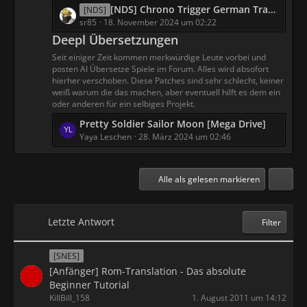
L
[NDS] Chrono Trigger German Translation Project [Alpha5] (basically complete)
e
[NDS]
e
sr85
18. November 2024 um 02:22
B
t
e
Deepl Übersetzungen
z
i
Seit einiger Zeit kommen merkwürdige Leute vorbei und
t
t
posten AI Übersetze Spiele im Forum. Alles wird absofort
e
r
hierher verschoben. Diese Patches sind sehr schlecht, keiner
B
ä
weiß warum die das machen, aber eventuell hilft es dem ein
oder anderen für ein selbiges Projekt.
e
g
i
e
L
Pretty Soldier Sailor Moon [Mega Drive]
t
e
Yaya Leschen
28. März 2024 um 02:46
r
t
ä
z
g
t
Alle als gelesen markieren
e
e
B
e
Letzte Antwort
Filter
i
t
[SNES]
r
[Anfänger] Rom-Translation - Das absolute
ä
Beginner Tutorial
g
KillBill_158
1. August 2011 um 14:12
e