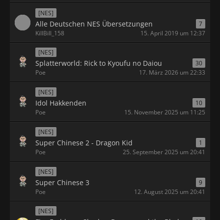
[NES]
Alle Deutschen NES Übersetzungen
7
KillBill_158
15. April 2019 um 12:37
[NES]
Splatterworld: Rick to Kyoufu no Daiou
30
Poe
17. März 2026 um 22:33
[NES]
Idol Hakkenden
10
Poe
15. November 2025 um 11:25
[NES]
Super Chinese 2 - Dragon Kid
1
Poe
25. September 2025 um 20:41
[NES]
Super Chinese 3
9
Poe
12. August 2025 um 20:41
[NES]