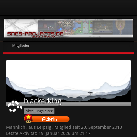
Mitglieder
blackerking
Abteilungsleiter
Männlich
aus Leipzig
Mitglied seit 20. September 2010
Letzte Aktivität:
19. Januar 2026 um 21:17