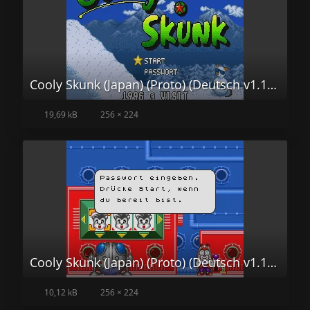
Cooly Skunk (Japan) (Proto) (Deutsch v1.18 by Ice Man, denim) (Password v1.10 by denim)000.png
19,69 kB
256 × 224
Cooly Skunk (Japan) (Proto) (Deutsch v1.18 by Ice Man, denim) (Password v1.10 by denim)001.png
10,12 kB
256 × 224