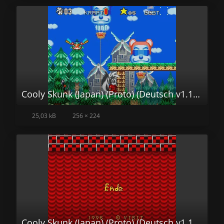
Cooly Skunk (Japan) (Proto) (Deutsch v1.18 by Ice Man, denim) (Password v1.10 by denim)002.png
25,03 kB
256 × 224
Cooly Skunk (Japan) (Proto) (Deutsch v1.18 by Ice Man, denim) (Password v1.10 by denim)003.png