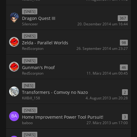
[SNES]
Dragon Quest III
367
Silenceer
20. Dezember 2014 um 16:44
[SNES]
Zelda - Parallel Worlds
98
RedScorpion
26. September 2014 um 23:27
[SNES]
Gunman's Proof
46
RedScorpion
11. März 2014 um 00:45
[NES]
Transformers - Comvoy no Nazo
2
KillBill_158
4. August 2013 um 20:28
[SNES]
Home Improvement Power Tool Pursuit!
3
baboo
27. März 2013 um 17:00
[SNES]