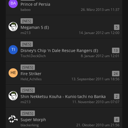
Prince of Persia
baboo
26. März 2013 um 11:37
[NES]
Megaman 5 (E)
5
mi213
14. Januar 2012 um 12:00
[NES]
Disney's Chip 'n Dale Rescue Rangers (E)
13
Tischl.DeckDich
8. Januar 2012 um 12:01
[SNES]
Fire Striker
24
Held_Achilles
13. September 2011 um 18:56
[SNES]
Shin Nekketsu Kouha - Kunio tachi no Banka
2
mi213
11. November 2010 um 07:07
[SNES]
Super Morph
4
blackerking
21. Oktober 2010 um 21:56