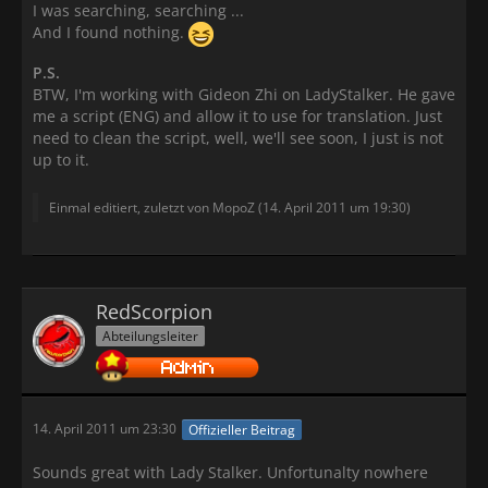
I was searching, searching ...
And I found nothing.
P.S.
BTW, I'm working with Gideon Zhi on LadyStalker. He gave
me a script (ENG) and allow it to use for translation. Just
need to clean the script, well, we'll see soon, I just is not
up to it.
Einmal editiert, zuletzt von MopoZ (
14. April 2011 um 19:30
)
RedScorpion
Abteilungsleiter
14. April 2011 um 23:30
Offizieller Beitrag
Sounds great with Lady Stalker. Unfortunalty nowhere