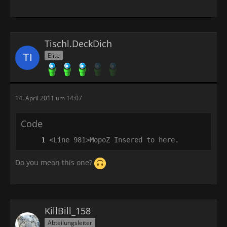
Tischl.DeckDich
Elite
14. April 2011 um 14:07
Code
<Line 981>MopoZ	Insered to here.
Do you mean this one?
KillBill_158
Abteilungsleiter