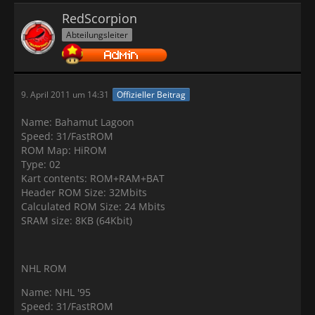
RedScorpion
Abteilungsleiter
9. April 2011 um 14:31
Offizieller Beitrag
Name: Bahamut Lagoon
Speed: 31/FastROM
ROM Map: HiROM
Type: 02
Kart contents: ROM+RAM+BAT
Header ROM Size: 32Mbits
Calculated ROM Size: 24 Mbits
SRAM size: 8KB (64Kbit)
NHL ROM
Name: NHL '95
Speed: 31/FastROM