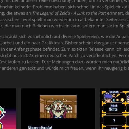
t mit den anderen Teilen beschäftigt haben, um zu verstehen, was
ohnehin keinerlei Probleme haben, sich schnell in das Spiel einzufi
ng, die etwas an
The Legend of Zelda - A Link to the Past
erinnert, d
assischen Level spielt man wiederum in altbekannter Seitenansich
r, die man nach Belieben wechseln kann, sofern man sie im Spiel 
eschränkt sich vornehmlich auf diverse Spielereien, wie die An
arbeit und ein paar Grafiktests. Bisher scheint das ganze überrasc
ch in der Anfangsphase befindet. Zum exakten Release kann ich le
 bestrebt noch 2023 einen deutschen Patch zu veröffentlichen. Fern
Test laufen zu lassen. Eure Meinungen dazu würden mich natürlich
r anderen geweckt und würde mich freuen, wenn ihr neugierig bl