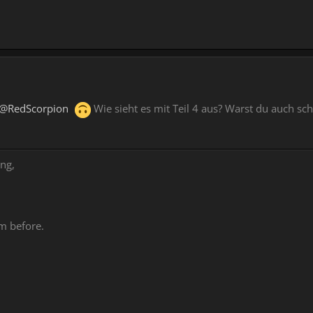
RedScorpion
Wie sieht es mit Teil 4 aus? Warst du auch sc
ng,
,
am before.