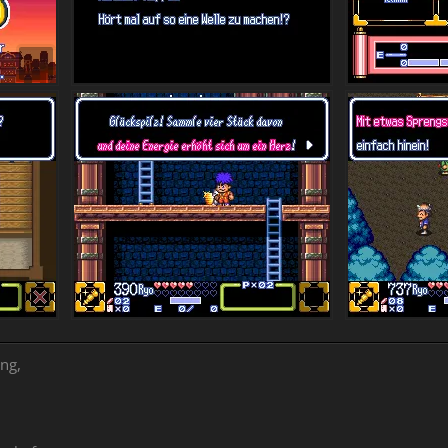
ng,
,