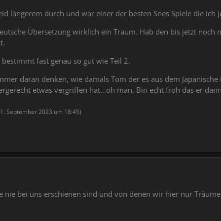
id längerem durch und war einer der besten Snes Spiele die ich j
eutsche Übersetzung wirklich ein Traum. Hab den bis jetzt noch n
t.
r bestimmt fast genau so gut wie Teil 2.
 immer daran denken, w
ie damals Tom der es aus dem Japanische i
ergerecht etwas vergriffen hat…oh man. Bin echt froh das er dan
1. September 2023 um 18:45
)
ie nie bei uns erschienen sind und von denen wir hier nur Träume