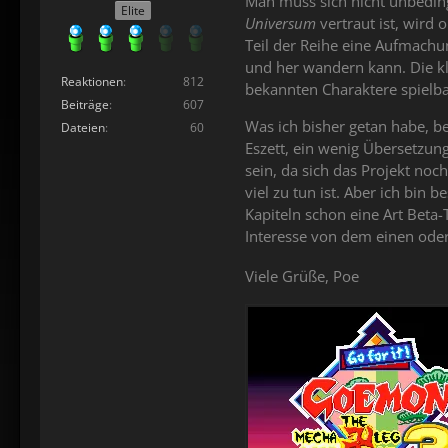
Man muss sich nicht unbeding
Elite
Universum
vertraut ist, wird 
Teil der Reihe eine Aufmachu
und her wandern kann. Die kl
Reaktionen
812
bekannten Charaktere spielba
Beiträge
607
Was ich bisher getan habe, b
Dateien
60
Eszett, ein wenig Übersetzungs
sein, da sich das Projekt no
viel zu tun ist. Aber ich bin
Kapiteln schon eine Art Beta-
Interesse von dem einen ode
Viele Grüße, Poe