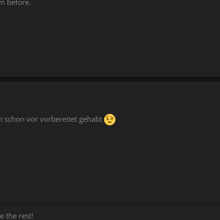
am before.
h schon vor vorbereitet gehabt
e the rest!