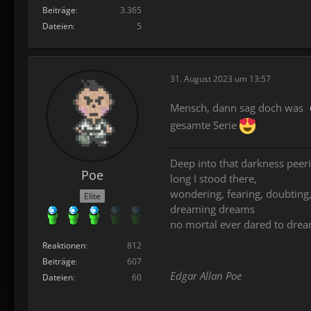
Beiträge
3.365
Dateien
5
31. August 2023 um 13:57
Mensch, dann sag doch was
gesamte Serie
Deep into that darkness peeri
Poe
long I stood there,
wondering, fearing, doubting
Elite
dreaming dreams
no mortal ever dared to dre
Reaktionen
812
Beiträge
607
Edgar Allan Poe
Dateien
60