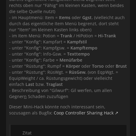
rechts oben nur "Fähig" im kleinen Kasten, wenn beides
die selbe Quelle nutzt)
- im Hauptmenü: Item =
Items
oder
Ggst.
(vielleicht auch
durch das eigentliche Item Menü begrenzt, dort steht
nur "Item" im kleinen Kasten links oben)
- im Item Menü: Potion =
Trank
/ HiPotion =
Hi-Trank
- unter "Konfig": Kampfart =
Kampfstil
- unter "Konfig": Kampfgsw. =
Kampftempo
- unter "Konfig": Info-Gsw. =
Texttempo
- unter "Konfig": Farbe =
Menüfarbe
- unter "Rüstung": Rumpf =
Körper
oder
Torso
oder
Brust
- unter "Rüstung": RüsWgt. =
RüsGew.
(von EqpWgt. =
EquipWeight / ca. Rüstungsgewicht) oder vielleicht
einfach
Last
bzw.
Traglast
- Beschreibung von "Gilwurf": Gil werfen, um allen
Gegner
n
Schaden zuzufügen
Dieser Mini-Hack könnte noch interessant sein,
sozusagen als Bugfix:
Coop Controller Sharing Hack
Zitat