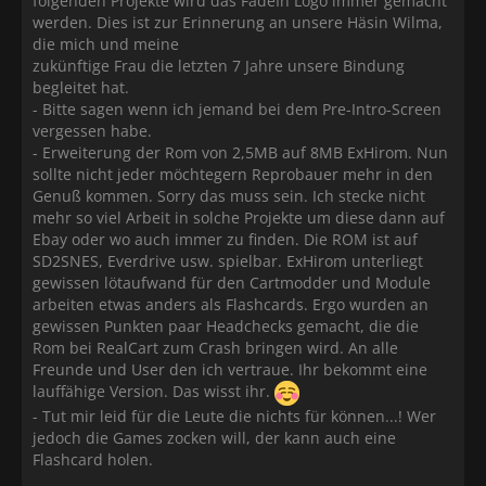
folgenden Projekte wird das FadeIn Logo immer gemacht
werden. Dies ist zur Erinnerung an unsere Häsin Wilma,
die mich und meine
zukünftige Frau die letzten 7 Jahre unsere Bindung
begleitet hat.
- Bitte sagen wenn ich jemand bei dem Pre-Intro-Screen
vergessen habe.
- Erweiterung der Rom von 2,5MB auf 8MB ExHirom. Nun
sollte nicht jeder möchtegern Reprobauer mehr in den
Genuß kommen. Sorry das muss sein. Ich stecke nicht
mehr so viel Arbeit in solche Projekte um diese dann auf
Ebay oder wo auch immer zu finden. Die ROM ist auf
SD2SNES, Everdrive usw. spielbar. ExHirom unterliegt
gewissen lötaufwand für den Cartmodder und Module
arbeiten etwas anders als Flashcards. Ergo wurden an
gewissen Punkten paar Headchecks gemacht, die die
Rom bei RealCart zum Crash bringen wird. An alle
Freunde und User den ich vertraue. Ihr bekommt eine
lauffähige Version. Das wisst ihr.
- Tut mir leid für die Leute die nichts für können...! Wer
jedoch die Games zocken will, der kann auch eine
Flashcard holen.