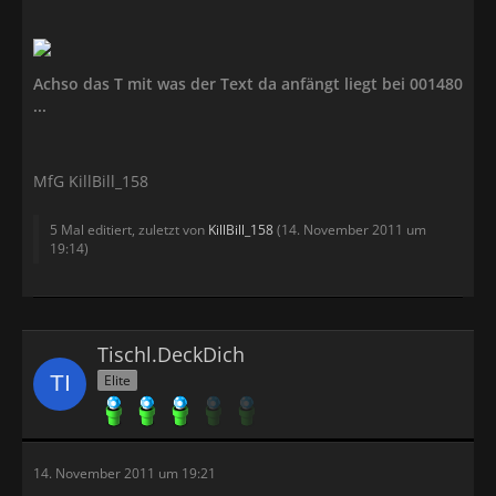
combined efforts, the translation was quickly
completed in August,
and testing by Kisai went underway.
Achso das T mit was der Text da anfängt liegt bei 001480
And on Mercury's birthday of September 10th,
...
1999...the finished SNES
SMRPG translation patch was released to the public.
MfG KillBill_158
5 Mal editiert, zuletzt von
KillBill_158
(
14. November 2011 um
19:14
)
Tischl.DeckDich
Elite
14. November 2011 um 19:21