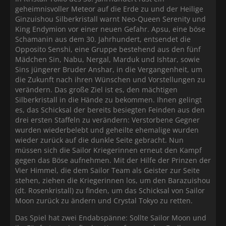
geheimnisvoller Meteor auf die Erde zu und der Heilige
Ginzuishou Silberkristall warnt Neo-Queen Serenity und
King Endymion vor einer neuen Gefahr. Apsu, eine böse
Schamanin aus dem 30. Jahrhundert, entsendet die
Opposito Senshi, eine Gruppe bestehend aus den fünf
Mädchen Sin, Nabu, Nergal, Marduk und Ishtar, sowie
Sins jüngerer Bruder Anshar, in die Vergangenheit, um
die Zukunft nach ihren Wünschen und Vorstellungen zu
verändern. Das große Ziel ist es, den mächtigen
Silberkristall in die Hände zu bekommen. Ihnen gelingt
es, das Schicksal der bereits besiegten Feinden aus den
drei ersten Staffeln zu verändern: Verstorbene Gegner
wurden wiederbelebt und geheilte ehemalige wurden
wieder zurück auf die dunkle Seite gebracht. Nun
müssen sich die Sailor Kriegerinnen erneut den Kampf
gegen das Böse aufnehmen. Mit der Hilfe der Prinzen der
Vier Himmel, die dem Sailor Team als Geister zur Seite
stehen, ziehen die Kriegerinnen los, um den Barazuishou
(dt. Rosenkristall) zu finden, um das Schicksal von Sailor
Moon zurück zu ändern und Crystal Tokyo zu retten.
Das Spiel hat zwei Endabspänne: Sollte Sailor Moon und