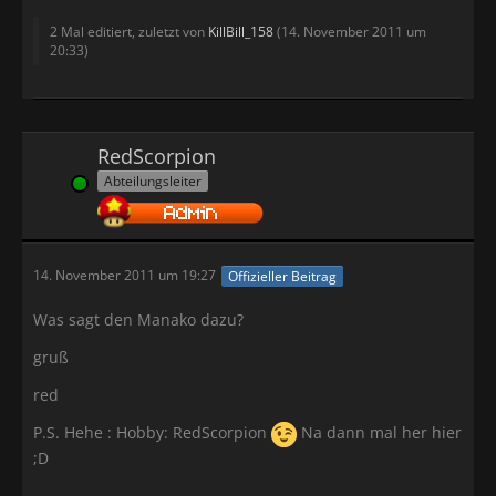
2 Mal editiert, zuletzt von
KillBill_158
(
14. November 2011 um
20:33
)
RedScorpion
Abteilungsleiter
Online
14. November 2011 um 19:27
Offizieller Beitrag
8A=Z
Was sagt den Manako dazu?
gruß
red
P.S. Hehe : Hobby: RedScorpion
Na dann mal her hier
;D