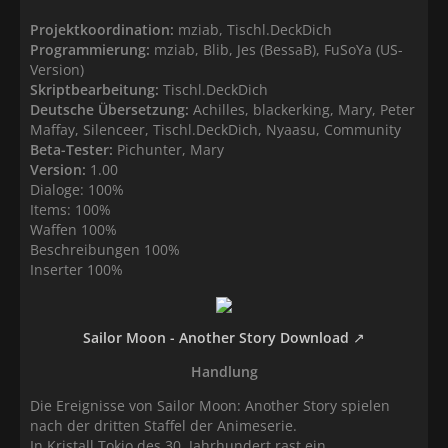
Projektkoordination:
mziab, Tischl.DeckDich
Programmierung:
mziab, Blib, Jes (BessaB), FuSoYa (US-
Version)
Skriptbearbeitung:
Tischl.DeckDich
Deutsche Übersetzung:
Achilles, blackerking, Mary, Peter
Maffay, Silenceer, Tischl.DeckDich, Nyaasu, Community
Beta-Tester:
Pichunter, Mary
Version:
1.00
Dialoge: 100%
Items: 100%
Waffen 100%
Beschreibungen 100%
Inserter 100%
Sailor Moon - Another Story Download
Handlung
Die Ereignisse von Sailor Moon: Another Story spielen
nach der dritten Staffel der Animeserie.
In Kristall Tokio des 30. Jahrhundert rast ein