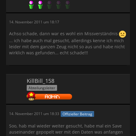
combined with
the lack of time by several key people gradually
caused BST to become
nearly comatose. Just about everyone in the initial
14. November 2011 um 18:17
group slowly
Achso schade, dann war es wohl ein Missverständnis
dropped out of sight. As 1998 wore on, a few other
small attempts
... ich habe auch mal gesucht, allerdings kenne ich mich
were made by separate projects that tried to create
leider mit dem ganzen Zeug nicht so aus und habe nicht
their own SMRPG
wirklich was gefunden... echt schade!!!
translation patches. But they eventually failed as
well.....
KillBill_158
Sometime during the summer of 1998, FuSoYa
Abteilungsleiter
appeared for the first
time and contacted Cecil with information dealing
with the ROM's
compression scheme. In turn, Cecil got back in
14. November 2011 um 18:33
Offizieller Beitrag
contact with Moose.
Within a few months, they would form the core of the
Soo, hab mal wieder weiter gesucht, habe mal ein Save
restarted
auseinander gepopelt wer mit den Daten was anfangen
attempt to make the SMRPG translation a reality.