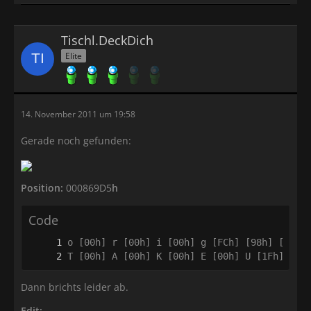
Tischl.DeckDich
Elite
14. November 2011 um 19:58
Gerade noch gefunden:
Position:
000869D5
h
Code
T [00h] A [00h] K [00h] E [00h] U [1Fh] c [
Dann brichts leider ab.
Edit: