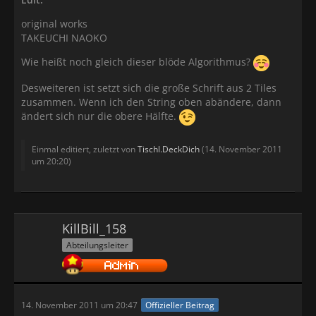
original works
TAKEUCHI NAOKO
Wie heißt noch gleich dieser blöde Algorithmus?
Desweiteren ist setzt sich die große Schrift aus 2 Tiles
zusammen. Wenn ich den String oben abändere, dann
ändert sich nur die obere Hälfte.
FF=(end)
Einmal editiert, zuletzt von
Tischl.DeckDich
(
14. November 2011
um 20:20
)
KillBill_158
Abteilungsleiter
14. November 2011 um 20:47
Offizieller Beitrag