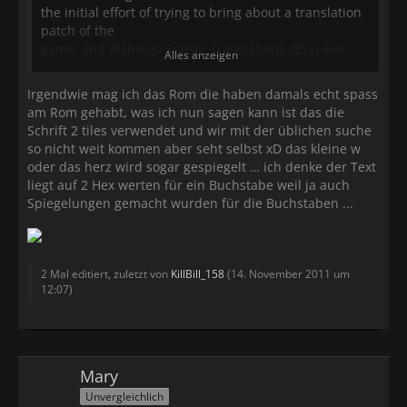
the initial effort of trying to bring about a translation
patch of the
game, and Bishoujo Senshi Translations (BST) was
Alles anzeigen
born. He was soon
joined by several others interested in the same goal
Irgendwie mag ich das Rom die haben damals echt spass
(translator
am Rom gehabt, was ich nun sagen kann ist das die
Moose among them), and it wasn't long till a script
Schrift 2 tiles verwendet und wir mit der üblichen suche
dump was obtained
so nicht weit kommen aber seht selbst xD das kleine w
with Artemio's help, allowing the translation to get
oder das herz wird sogar gespiegelt … ich denke der Text
underway.
liegt auf 2 Hex werten für ein Buchstabe weil ja auch
Spiegelungen gemacht wurden für die Buchstaben ...
But as is often the case with SNES RPG projects, the
ROM would not
give up all its secrets so easily. The menu fonts, along
with much
2 Mal editiert, zuletzt von
KillBill_158
(
14. November 2011 um
of the menu text itself, were compressed beyond
12:07
)
recognition. Also
the game code was designed only for a 16x16 fixed
width font for the
main story text, making english text look rather large
and unsightly.
Mary
Unvergleichlich
The absence of progress on the ROM modifications