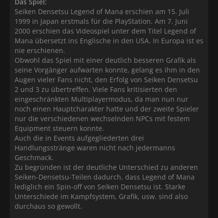
Das Spiel:
Seiken Densetsu Legend of Mana erschien am 15. Juli
1999 in Japan erstmals für die PlayStation. Am 7. Juni
2000 erschien das Videospiel unter dem Titel Legend of
Mana übersetzt ins Englische in den USA. In Europa ist es
nie erschienen.
Obwohl das Spiel mit einer deutlich besseren Grafik als
seine Vorgänger aufwarten konnte, gelang es ihm in den
Augen vieler Fans nicht, den Erfolg von Seiken Densetsu
2 und 3 zu übertreffen. Viele Fans kritisierten den
eingeschränkten Multiplayermodus, da man nun nur
noch einen Hauptcharakter hatte und der zweite Spieler
nur die verschiedenen wechselnden NPCs mit festem
Equipment steuern konnte.
Auch die in Events aufgegliederten drei
Handlungsstränge waren nicht nach jedermanns
Geschmack.
Zu begründen ist der deutliche Unterschied zu anderen
Seiken-Densetsu-Teilen dadurch, dass Legend of Mana
lediglich ein Spin-off von Seiken Densetsu ist. Starke
Unterschiede im Kampfsystem, Grafik, usw. sind also
durchaus so gewollt.