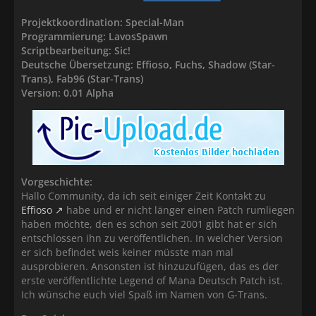
Projektkoordination: Special-Man
Programmierung: LavosSpawn
Scriptbearbeitung: Sic!
Deutsche Übersetzung: Effioso, Fuchs, Shadow (Star-
Trans), Fab96 (Star-Trans)
Version: 0.01 Alpha
Vorgeschichte:
Hallo Community, da ich seit einiger Zeit Kontakt zu
Effioso
habe und er nicht länger einen Patch rumliegen
haben möchte, den es schon seit 2001 gibt hat er sich
entschlossen ihn zu veröffentlichen. In welcher Version
er sich befindet weis keiner müsste man mal
ausprobieren. Ansonsten ist hinzuzufügen, das es der
erste veröffentlichte Legend of Mana Deutsch Patch ist.
Ich wünsche euch viel Spaß im Namen von G-Trans.