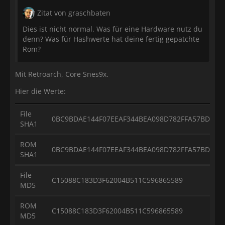
Zitat von graschbaten
Dies ist nicht normal. Was für eine Hardware nutz du
denn? Was für Hashwerte hat deine fertig gepatchte
Rom?
Mit Retroarch, Core Snes9x.
Hier die Werte:
File
0BC9BDAE144F07EEAF344BEA098D782FFA57BDAD
SHA1
ROM
0BC9BDAE144F07EEAF344BEA098D782FFA57BDAD
SHA1
File
C15088C183D3F62004B511C596865589
MD5
ROM
C15088C183D3F62004B511C596865589
MD5