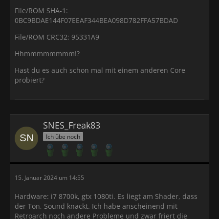
File/ROM SHA-1:
0BC9BDAE144F07EEAF344BEA098D782FFA57BDAD
File/ROM CRC32: 95331A9
Hhmmmmmmmm!?
Hast du es auch schon mal mit einem anderen Core
probiert?
SNES_Freak83
Ich übe noch
15. Januar 2024 um 14:55
Hardware: i7 8700k, gtx 1080ti. Es liegt am Shader, dass
der Ton, Sound knackt. Ich habe anscheinend mit
Retroarch noch andere Probleme und zwar friert die