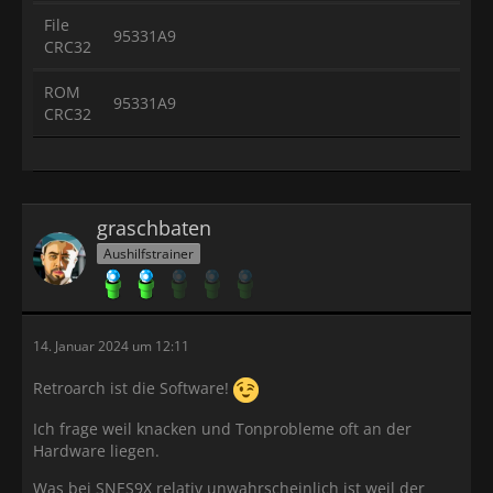
File
95331A9
CRC32
ROM
95331A9
CRC32
graschbaten
Aushilfstrainer
14. Januar 2024 um 12:11
Retroarch ist die Software!
Ich frage weil knacken und Tonprobleme oft an der
Hardware liegen.
Was bei SNES9X relativ unwahrscheinlich ist weil der