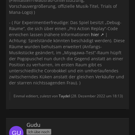
(Pfeiltasten-/Mausrad-Unterstützung,
Vorschauvergrößerung, offizielle Musik-Titel, Trials of
Mana-Logo) )
- ( Für Experimentierfreudige: Das Spiel besitzt „Debug-
Räume“, die sich über einen „Pro Action Replay“-Code
erreichen lassen (nähere Informationen
hier
|
Achtung: Spielstände könnten beschädigt werden). Diese
Räume wurden behutsam erweitert (Anfangs-
Musikstücke geändert, im „Miyagawa-Test“-Raum hüpft
der Pogopuschel nun durch die Gegend anstatt an einer
Position zu verharren, im ersten Raum gibt es
unterschiedliche Corobokkel und ein umherlaufendes
zwitscherndes Küken anstatt der gleichen Verkäufer und
der starren nichtssagenden Frau). )
Einmal editiert, zuletzt von
Taydel
(
28. Dezember 2022 um 18:13
)
Gudu
Ich übe noch