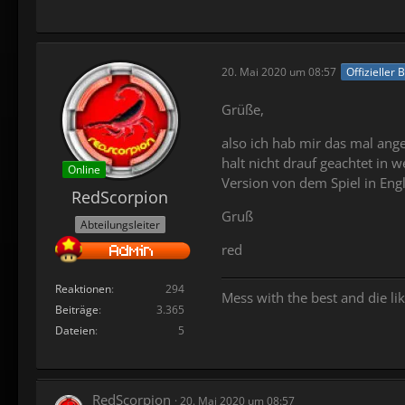
20. Mai 2020 um 08:57
Offizieller 
Grüße,
also ich hab mir das mal ange
halt nicht drauf geachtet in w
Online
Version von dem Spiel in Engl
RedScorpion
Gruß
Abteilungsleiter
red
Reaktionen
294
Mess with the best and die lik
Beiträge
3.365
Dateien
5
RedScorpion
20. Mai 2020 um 08:57