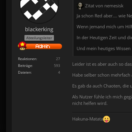
Zitat von nemesisk
Ja schon Red aber.... wie N
Wenn jemand mich um Hilfe 
blackerking
In der Heutigen Zeit und di
Abteilungsleiter
Und mein heutiges Wissen h
Reaktionen
27
Leider ist es aber auch so d
Beiträge
593
Dateien
4
Habe selber schon mehrfach a
Es gab da auch Chaoten, die
Als Nutzer fühle ich mich g
nicht helfen wird.
Hakuna-Matata