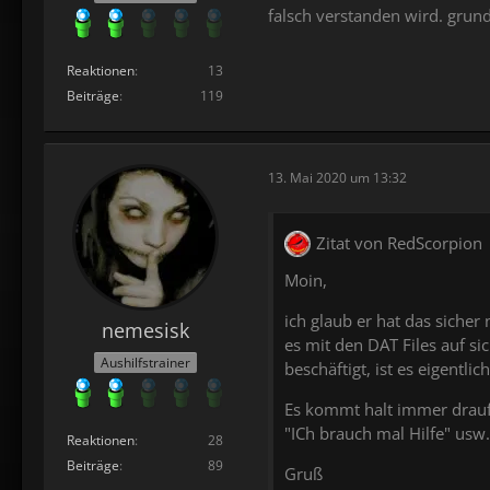
falsch verstanden wird. grund
Reaktionen
13
Beiträge
119
13. Mai 2020 um 13:32
Zitat von RedScorpion
Moin,
ich glaub er hat das siche
nemesisk
es mit den DAT Files auf s
Aushilfstrainer
beschäftigt, ist es eigentl
Es kommt halt immer drauf a
"ICh brauch mal Hilfe" usw
Reaktionen
28
Beiträge
89
Gruß