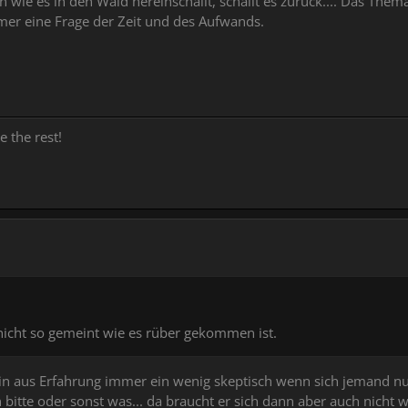
wie es in den Wald hereinschallt, schallt es zurück.... Das Thema
mmer eine Frage der Zeit und des Aufwands.
e the rest!
 nicht so gemeint wie es rüber gekommen ist.
 bin aus Erfahrung immer ein wenig skeptisch wenn sich jemand n
n bitte oder sonst was... da braucht er sich dann aber auch nic