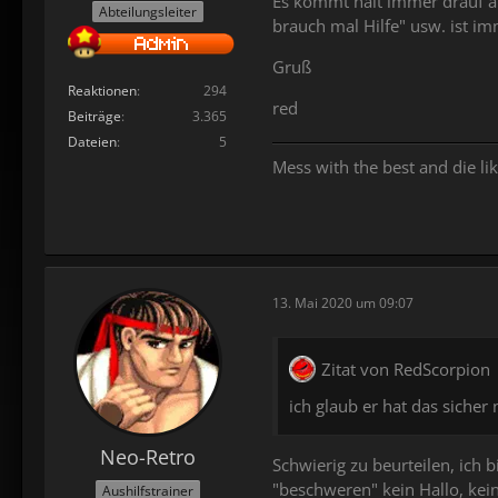
Es kommt halt immer drauf an 
Abteilungsleiter
brauch mal Hilfe" usw. ist i
Gruß
Reaktionen
294
red
Beiträge
3.365
Dateien
5
Mess with the best and die lik
13. Mai 2020 um 09:07
Zitat von RedScorpion
ich glaub er hat das sicher
Neo-Retro
Schwierig zu beurteilen, ich
"beschweren" kein Hallo, kei
Aushilfstrainer