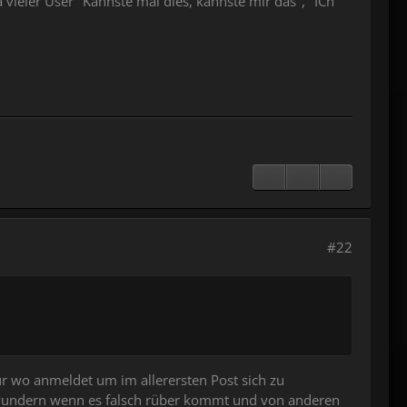
 vieler User "Kannste mal dies, kannste mir das", "ICh
#22
ur wo anmeldet um im allerersten Post sich zu
ht wundern wenn es falsch rüber kommt und von anderen