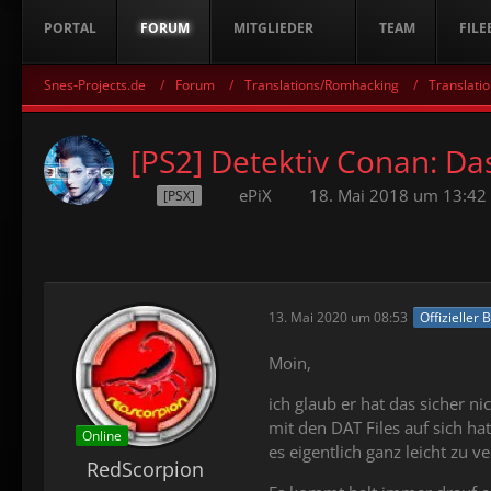
PORTAL
FORUM
MITGLIEDER
TEAM
FILE
Snes-Projects.de
Forum
Translations/Romhacking
Translatio
[PS2] Detektiv Conan: Da
ePiX
18. Mai 2018 um 13:42
[PSX]
13. Mai 2020 um 08:53
Offizieller 
Moin,
ich glaub er hat das sicher 
mit den DAT Files auf sich ha
Online
es eigentlich ganz leicht zu 
RedScorpion